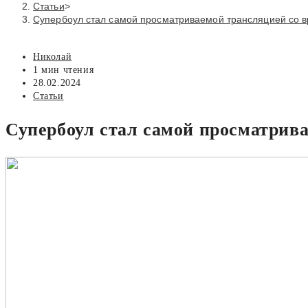
Статьи
>
Супербоул стал самой просматриваемой трансляцией со в
Автор
Николай
записи:
Время
1 мин чтения
чтения:
Запись
28.02.2024
опубликована:
Рубрика
Статьи
записи:
Супербоул стал самой просматрив